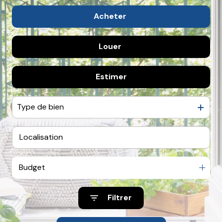
Mieux
nous
Acheter
connaître
Louer
De l'ancien
Nous
De l'immo pro
contacter
Estimer
à l'année
Nous
De l'immo pro
rejoindre
Type de bien
Budget
Filtrer