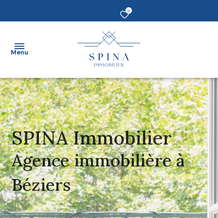
0
Menu
Accueil
vendre
SPINA Immobilier
Acheter
Agence immobilière à
Louer
Béziers
Estimer
un bien