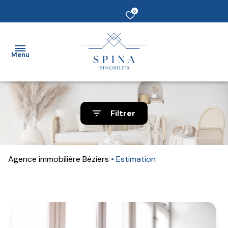
0
Menu
Accueil
Filtrer
vendre
Acheter
Agence immobilière Béziers
Estimation
Louer
Estimer
un bien