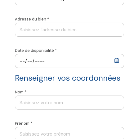
immobilière à Béziers et ailleurs ?
Que ce soit un
appartement, une villa , ou une maison: Remplissez le
Adresse du bien *
formulaire d'estimation ci-dessous, nous vous
contacterons le plus rapidement possible.
Date de disponibilité *
Renseigner vos coordonnées
Nom *
Prénom *