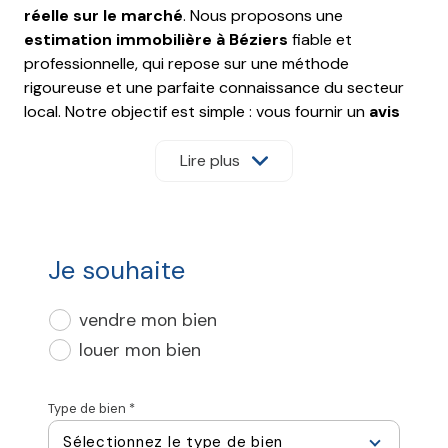
réelle sur le marché
. Nous proposons une
estimation immobilière à Béziers
fiable et
professionnelle, qui repose sur une méthode
rigoureuse et une parfaite connaissance du secteur
local. Notre objectif est simple : vous fournir un
avis
de valeur précis
pour vous aider à vendre au meilleur
prix et dans les meilleurs délais. Chaque bien est
Lire plus
unique, c’est pourquoi nous réalisons une
étude
comparative de marché approfondie
, basée sur
des critères tels que la
localisation, la superficie,
l’état général du bien et les prix des transactions
Je souhaite
récentes
. Que vous soyez propriétaire d’un
appartement en centre-ville ou d’une maison en
vendre mon bien
périphérie, nous vous offrons une expertise
louer mon bien
immobilière sur mesure, adaptée à votre projet. Et
pour répondre aux attentes de chacun, nous
proposons également une
estimation en ligne,
Type de bien *
rapide et gratuite,
idéale pour une première
Sélectionnez le type de bien
évaluation. Vous désirez effectuer une
estimation