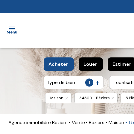
Menu
Accueil
Acheter
Louer
Estimer
vendre
Type de bien
1
Localisat
De l'ancien
à l'année
Acheter
De l'immo pro
De l'immo pro
Louer
Maison
34500 - Béziers
5 Pi
Estimer
un bien
Agence immobilière Béziers
Vente
Beziers
Maison
T
Mieux