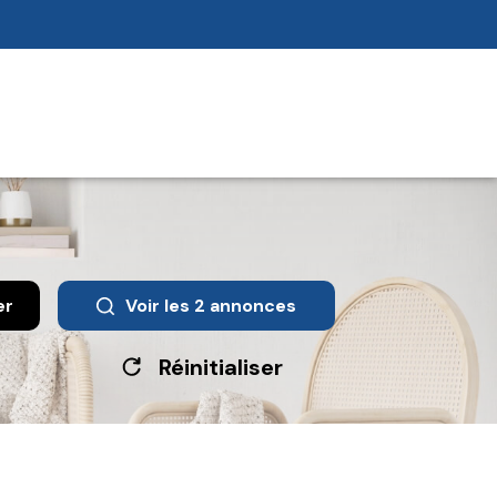
er
Voir les
2
annonces
Réinitialiser