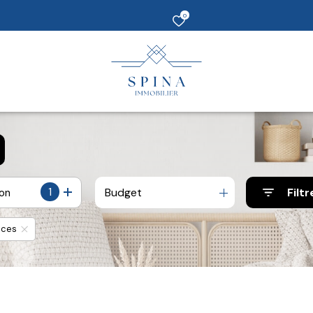
0
1
Budget
Filtr
ion
èces
5