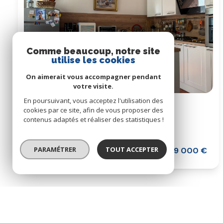
Comme beaucoup, notre site
utilise les cookies
On aimerait vous accompagner pendant
votre visite.
En poursuivant, vous acceptez l'utilisation des
Maison 5 pièce(s)
cookies par ce site, afin de vous proposer des
3 chambre(s)
118 m²
contenus adaptés et réaliser des statistiques !
Béziers (34500)
PARAMÉTRER
TOUT ACCEPTER
169 000 €