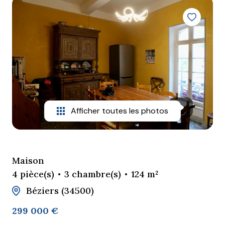
Mieux
nous
connaître
Nous
contacter
Nous
rejoindre
Afficher toutes les photos
Maison
4 pièce(s)
3 chambre(s)
124 m²
Béziers (34500)
299 000 €