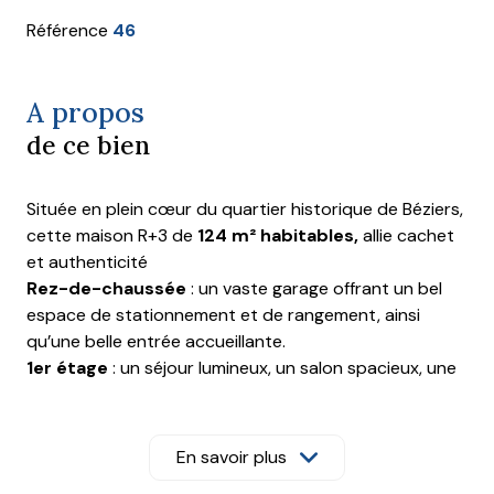
Référence
46
A propos
de ce bien
Située en plein cœur du quartier historique de Béziers,
cette maison R+3 de
124 m² habitables,
allie cachet
et authenticité
Rez-de-chaussée
: un vaste garage offrant un bel
espace de stationnement et de rangement, ainsi
qu’une belle entrée accueillante.
1er étage
: un séjour lumineux, un salon spacieux, une
cuisine indépendante, un WC et un agréable patio
idéal pour profiter de moments conviviaux en
extérieur.
En savoir plus
2ème étage
: une grande suite parentale avec salle