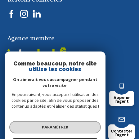
Agence membre
Comme beaucoup, notre site
utilise les cookies
Nos partenaires
On aimerait vous accompagner pendant
Mentions légales
votre visite.
Nos honoraires
Admin
En poursuivant, vous acceptez l'utilisation des
Appeler
Politique RGPD
cookies par ce site, afin de vous proposer des
l'agent
Cookies
contenus adaptés et réaliser des statistiques !
© 2026 | Tous droits réservés
PARAMÉTRER
Contacter
l'agent