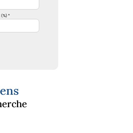
 (%) *
iens
herche