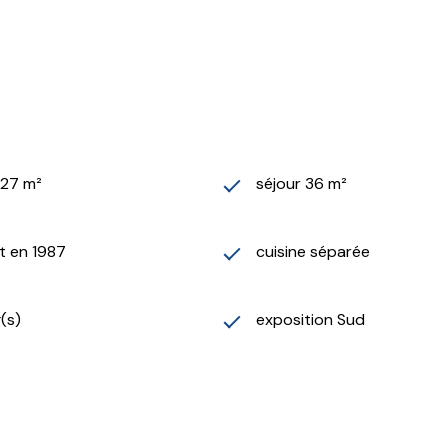
327 m²
séjour 36 m²
t en 1987
cuisine séparée
g(s)
exposition Sud