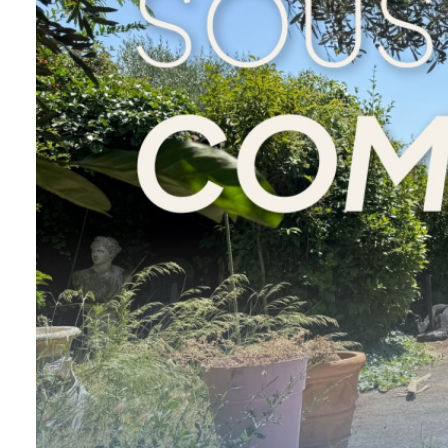
nous
connaître
Nous
contacter
Nous
rejoindre