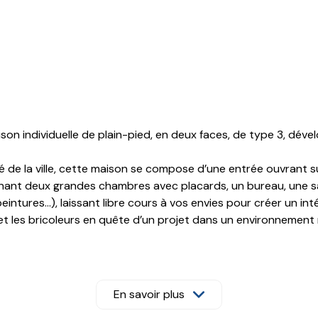
on individuelle de plain-pied, en deux faces, de type 3, déve
 de la ville, cette maison se compose d’une entrée ouvrant s
renant deux grandes chambres avec placards, un bureau, une s
intures…), laissant libre cours à vos envies pour créer un inté
et les bricoleurs en quête d’un projet dans un environnement
posé sont disponibles sur le site
Géorisques
En savoir plus