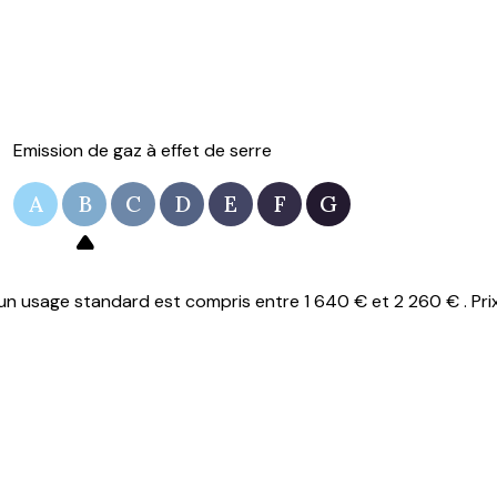
Emission de gaz à effet de serre
A
B
C
D
E
F
G
n usage standard est compris entre 1 640 € et 2 260 € . Pri