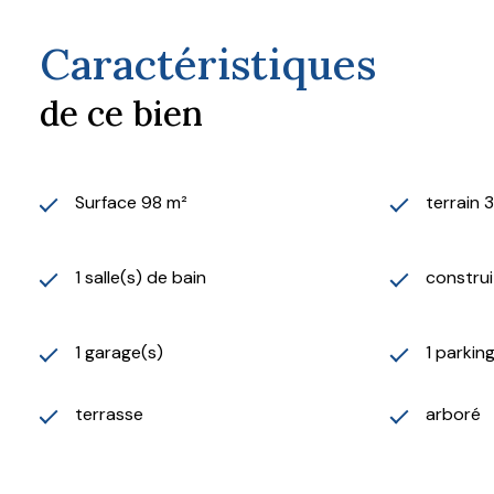
Caractéristiques
de ce bien
Surface 98 m²
terrain 
1 salle(s) de bain
construi
1 garage(s)
1 parkin
terrasse
arboré