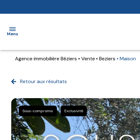
Menu
Agence immobilière Béziers
Vente
Beziers
Maison
Accueil
vendre
Retour aux résultats
Acheter
Louer
Sous-compromis
Exclusivité
Estimer
un bien
Mieux