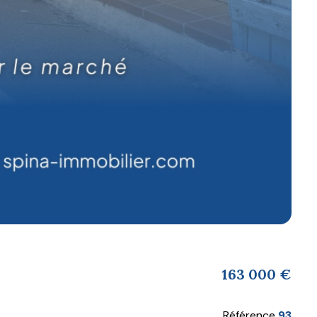
163 000 €
Référence
93