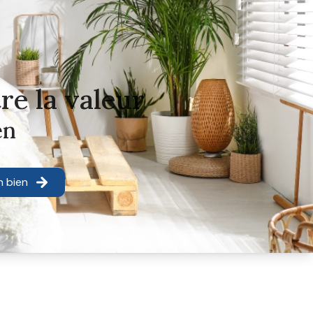
re la valeur
en
n bien