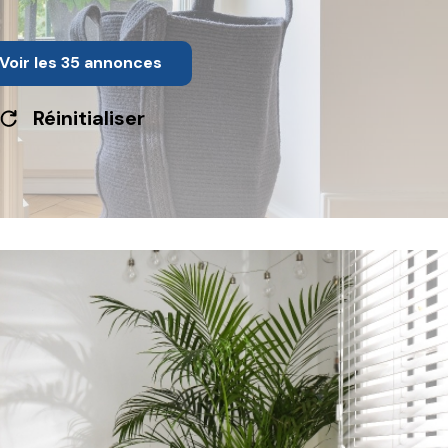
Voir les
35
annonces
Réinitialiser