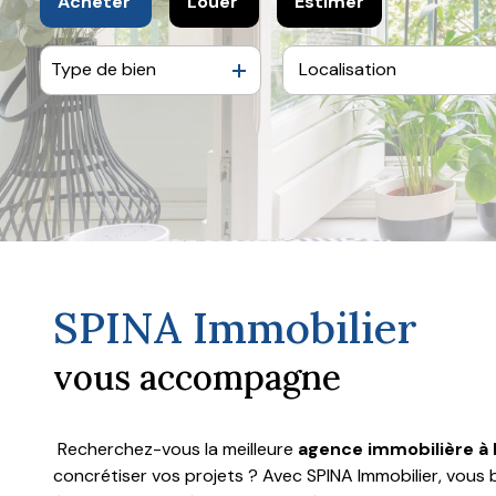
Acheter
Louer
Estimer
nous
connaître
Type de bien
De l'ancien
à l'année
Nous
contacter
De l'immo pro
De l'immo pro
Nous
rejoindre
SPINA Immobilier
vous accompagne
Recherchez-vous la meilleure
agence immobilière à 
concrétiser vos projets ? Avec SPINA Immobilier, vous 