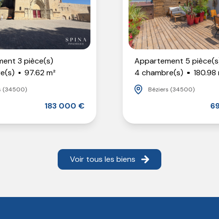
ent 3 pièce(s)
Appartement 5 pièce(s
e(s)
97.62 m²
4 chambre(s)
180.98
s (34500)
Béziers (34500)
183 000 €
6
Voir tous les biens