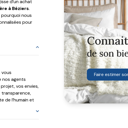
gisse d’un achat
ère à Béziers
.
t pourquoi nous
sonnalisées pour
Connait
de son bi
n vous
Faire estimer so
e nos agents
rojet, vos envies,
e transparence,
te de l’humain et