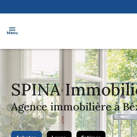
Menu
Accueil
vendre
SPINA Immobili
Acheter
Louer
Agence immobilière à Bé
Estimer
un bien
Mieux