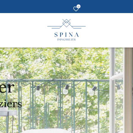
0
er
ziers