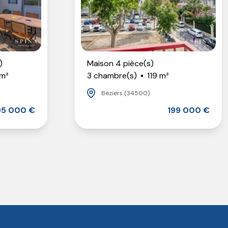
)
Maison 4 pièce(s)
 m²
3 chambre(s)
119 m²
Béziers (34500)
95 000 €
199 000 €