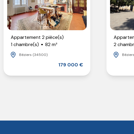
Appartement 2 pièce(s)
Appartem
1 chambre(s)
82 m²
2 chambr
Béziers (34500)
Bézier
179 000 €