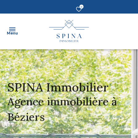
0
Menu
Accueil
vendre
SPINA Immobilier
Acheter
Agence immobilière à
Louer
Béziers
Estimer
un bien