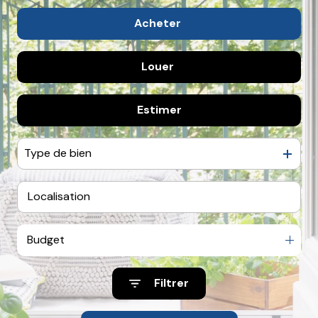
Mieux
nous
Acheter
connaître
Louer
De l'ancien
Nous
De l'immo pro
contacter
Estimer
à l'année
Nous
De l'immo pro
rejoindre
Type de bien
Budget
Filtrer