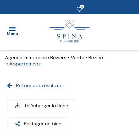
0
Menu
Agence immobilière Béziers
Vente
Beziers
Accueil
Appartement
vendre
Retour aux résultats
Acheter
Louer
Télécharger la fiche
Estimer
Partager ce bien
un bien