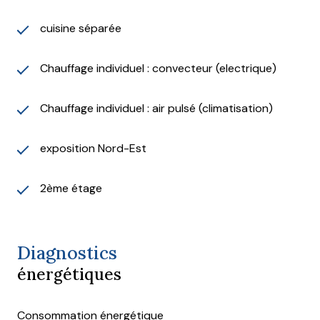
Montant estimé des dépenses annuelles d’énergie
cuisine séparée
pour un usage standard : entre 1290 € et 1800 €
(abonnements compris, sur la base des prix moyens
des énergies en 2021, 2022 et 2023).
Chauffage individuel : convecteur (electrique)
Date de réalisation du diagnostic énergétique :
20/05/2025
Chauffage individuel : air pulsé (climatisation)
Taxe foncière : 975 € / an
Les informations sur les risques auxquels ce bien est
exposition Nord-Est
exposé sont disponibles sur le site
www.georisques.gouv.fr
2ème étage
Les informations sur les risques auxquels ce bien est
exposé sont disponibles sur le site
Géorisques
Diagnostics
énergétiques
Consommation énergétique