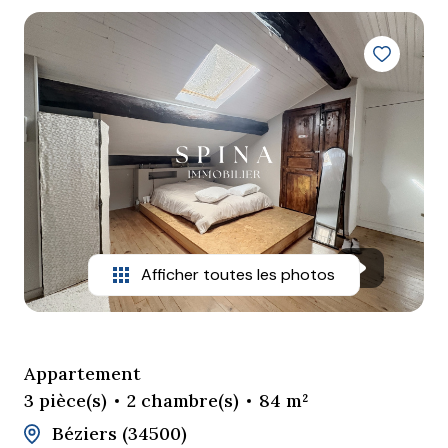
Mieux
nous
connaître
Nous
contacter
Nous
rejoindre
Afficher toutes les photos
Appartement
3 pièce(s)
2 chambre(s)
84 m²
Béziers (34500)