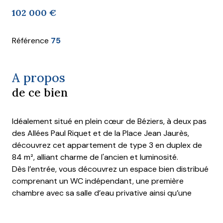
102 000 €
Référence
75
A propos
de ce bien
Idéalement situé en plein cœur de
Béziers
, à deux pas
des
Allées Paul Riquet
et de la
Place Jean Jaurès
,
découvrez cet appartement de type 3 en duplex de
84 m², alliant charme de l'ancien et luminosité.
Dès l’entrée, vous découvrez un espace bien distribué
comprenant un WC indépendant, une première
chambre avec sa salle d’eau privative ainsi qu’une
cuisine. Le séjour avec salle à manger séduit
immédiatement par sa luminosité, les espaces sont