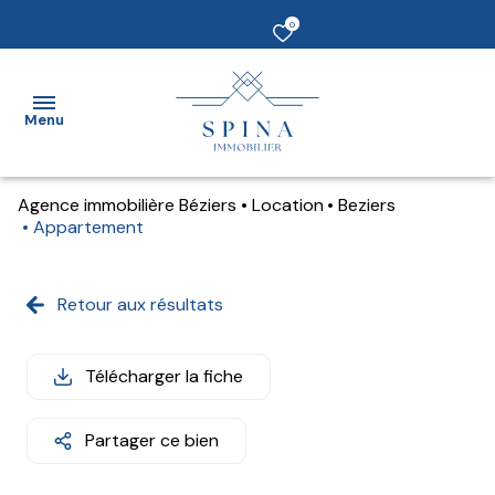
0
Menu
Agence immobilière Béziers
Location
Beziers
Accueil
Appartement
vendre
Retour aux résultats
Acheter
Louer
Télécharger la fiche
Estimer
Partager ce bien
un bien