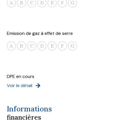
A
B
C
D
E
F
G
Emission de gaz à effet de serre
A
B
C
D
E
F
G
DPE en cours
Voir le détail
Informations
financières