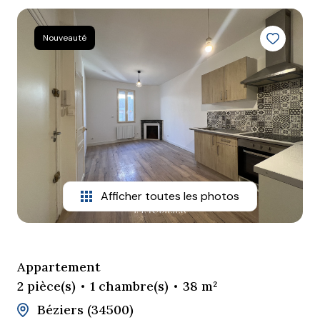
Mieux
nous
Nouveauté
connaître
Nous
contacter
Nous
rejoindre
Afficher toutes les photos
Appartement
2 pièce(s)
1 chambre(s)
38 m²
Béziers (34500)