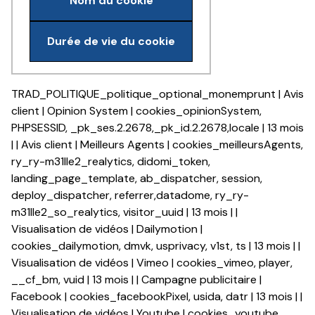
Nom du cookie
Durée de vie du cookie
TRAD_POLITIQUE_politique_optional_monemprunt | Avis
client | Opinion System | cookies_opinionSystem,
PHPSESSID, _pk_ses.2.2678,_pk_id.2.2678,locale | 13 mois
| | Avis client | Meilleurs Agents | cookies_meilleursAgents,
ry_ry-m31lle2_realytics, didomi_token,
landing_page_template, ab_dispatcher, session,
deploy_dispatcher, referrer,datadome, ry_ry-
m31lle2_so_realytics, visitor_uuid | 13 mois | |
Visualisation de vidéos | Dailymotion |
cookies_dailymotion, dmvk, usprivacy, v1st, ts | 13 mois | |
Visualisation de vidéos | Vimeo | cookies_vimeo, player,
__cf_bm, vuid | 13 mois | | Campagne publicitaire |
Facebook | cookies_facebookPixel, usida, datr | 13 mois | |
Visualisation de vidéos | Youtube | cookies_youtube,